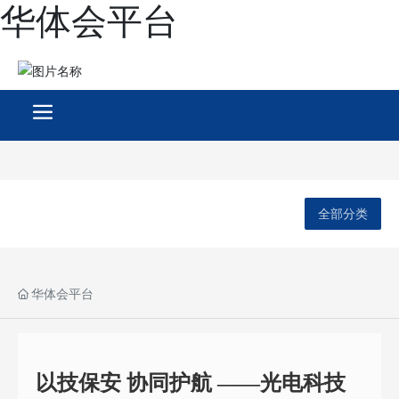
华体会平台
全部分类
华体会平台
以技保安 协同护航 ——光电科技