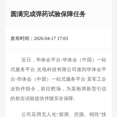
圆满完成弹药试验保障任务
发布时间：2026-04-17 17:03
近日，华体会平台-华体会（中国）一站
式服务平台 光电科技有限公司接到华体会平
台-华体会（中国）一站式服务平台 某军工企
业协作指令，前往靶场，为某炮弹新型引信
的射击试验提供伴随安全保障。
公司应用无人化“探测、挖掘、销毁”技