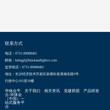
联系方式
电话：0731-89088401
邮箱：hnbqgf@blackandlightco.com
监管电话：0731-89088401
地址：长沙经济技术开发区泉塘街道漓湘东路9号
行政中心101室10楼
华体会平
关于我们
相关资讯
党建群团
产品研发
台-华体会
（中国）一
站式服务平
台