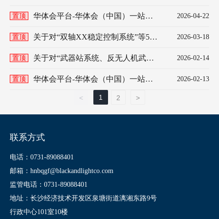
服务平台 轻武器研究所有限责任公司
招聘公告
华体会平台-华体会（中国）一站式
置顶
2026-04-22
服务平台 关于市场化选聘经营管理部
（营销管理中心）副部长（副主任）
关于对“双轴XX稳定控制系统”等5个
置顶
2026-03-18
的公告
湘科重点科研项目总设计师实施揭榜
挂帅的公告
关于对“武器站系统、反无人机武器
置顶
2026-02-14
系统、 微小型无人机武器系统”客户
经理实施揭榜挂帅的公告
华体会平台-华体会（中国）一站式
置顶
2026-02-13
服务平台 关于子公司部分岗位公开招
1
<
2
>
聘的公告
联系方式
电话：0731-89088401
邮箱：hnbqgf@blackandlightco.com
监管电话：0731-89088401
地址：长沙经济技术开发区泉塘街道漓湘东路9号
行政中心101室10楼