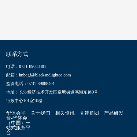
联系方式
电话：0731-89088401
邮箱：hnbqgf@blackandlightco.com
监管电话：0731-89088401
地址：长沙经济技术开发区泉塘街道漓湘东路9号
行政中心101室10楼
华体会平
关于我们
相关资讯
党建群团
产品研发
台-华体会
（中国）一
站式服务平
台