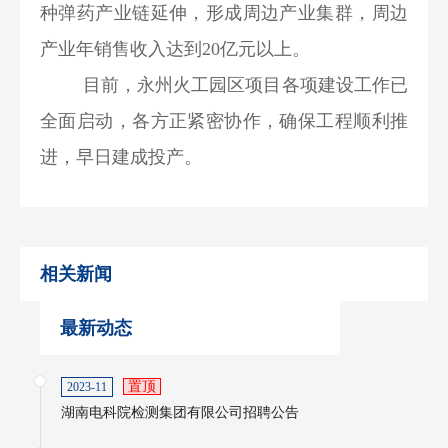
种弹药产业链延伸，形成周边产业集群，周边
产业年销售收入达到20亿元以上。
目前，永州火工园区项目各项建设工作已
全面启动，各方正紧密协作，确保工程顺利推
进，早日建成投产。
相关新闻
最新动态
置顶
2023-11
湖南电科院检测集团有限公司招聘公告