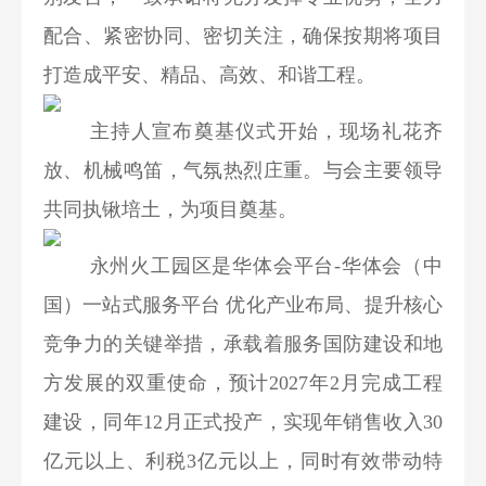
配合、紧密协同、密切关注，确保按期将项目
打造成平安、精品、高效、和谐工程。
主持人宣布奠基仪式开始，现场礼花齐
放、机械鸣笛，气氛热烈庄重。与会主要领导
共同执锹培土，为项目奠基。
永州火工园区是华体会平台-华体会（中
国）一站式服务平台 优化产业布局、提升核心
竞争力的关键举措，承载着服务国防建设和地
方发展的双重使命，预计2027年2月完成工程
建设，同年12月正式投产，实现年销售收入30
亿元以上、利税3亿元以上，同时有效带动特