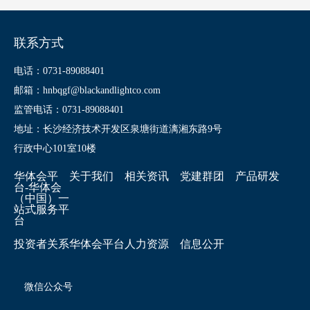
联系方式
电话：0731-89088401
邮箱：hnbqgf@blackandlightco.com
监管电话：0731-89088401
地址：长沙经济技术开发区泉塘街道漓湘东路9号
行政中心101室10楼
华体会平
关于我们
相关资讯
党建群团
产品研发
台-华体会
（中国）一
站式服务平
台
投资者关系
华体会平台
人力资源
信息公开
微信公众号